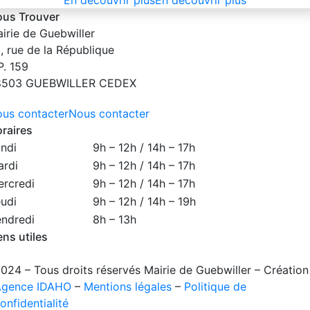
En découvrir plus
En découvrir plus
us Trouver
irie de Guebwiller
, rue de la République
P. 159
8503 GUEBWILLER CEDEX
us contacter
Nous contacter
raires
ndi
9h – 12h / 14h – 17h
rdi
9h – 12h / 14h – 17h
rcredi
9h – 12h / 14h – 17h
udi
9h – 12h / 14h – 19h
ndredi
8h – 13h
ens utiles
024 – Tous droits réservés Mairie de Guebwiller – Création
Agence IDAHO
–
Mentions légales
–
Politique de
onfidentialité