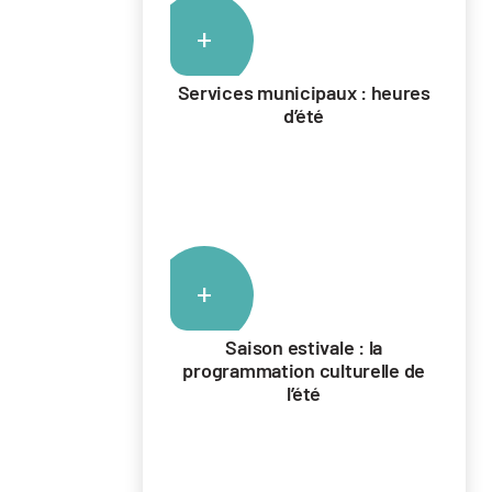
+
Services municipaux : heures
d’été
+
Saison estivale : la
programmation culturelle de
l’été