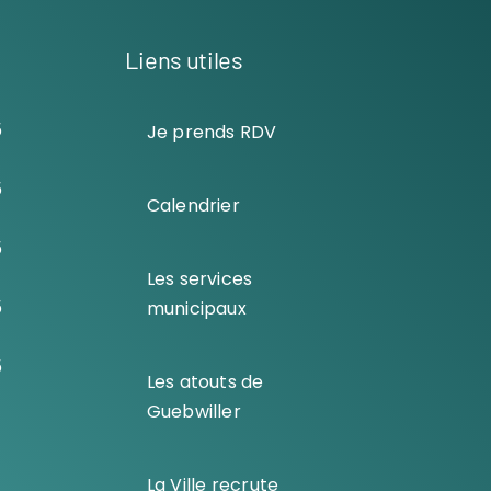
Liens utiles
5
Je prends RDV
5
Calendrier
5
Les services
5
municipaux
5
Les atouts de
Guebwiller
La Ville recrute