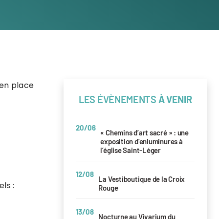
 en place
LES ÉVÈNEMENTS
À VENIR
20/06
« Chemins d’art sacré » : une
exposition d’enluminures à
l’église Saint-Léger
12/08
La Vestiboutique de la Croix
ls :
Rouge
13/08
Nocturne au Vivarium du