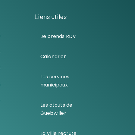
Liens utiles
5
Je prends RDV
5
Calendrier
5
Les services
5
municipaux
5
Les atouts de
Guebwiller
La Ville recrute