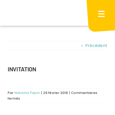
Passer
au
contenu
Précédent
INVITATION
Par
Natacha Pepin
|
26 février 2018
|
Commentaires
sur
fermés
INVITATION