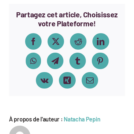
Partagez cet article, Choisissez
votre Plateforme!
Facebook
X
Reddit
LinkedIn
WhatsApp
Telegram
Tumblr
Pinterest
Vk
Xing
Email
À propos de l'auteur :
Natacha Pepin