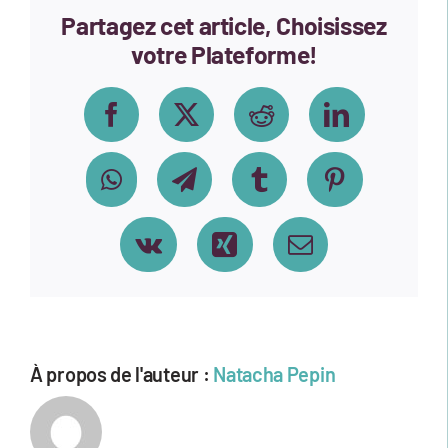
Partagez cet article, Choisissez
votre Plateforme!
Facebook
X
Reddit
LinkedIn
WhatsApp
Telegram
Tumblr
Pinterest
Vk
Xing
Email
À propos de l'auteur :
Natacha Pepin