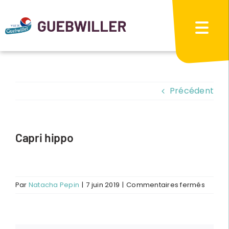
Passer
au
contenu
Précédent
Capri hippo
sur
Par
Natacha Pepin
|
7 juin 2019
|
Commentaires fermés
Capri
hippo