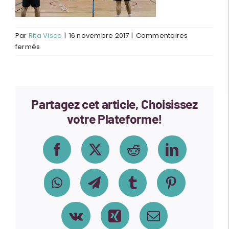
Par
Rita Visco
|
16 novembre 2017
|
Commentaires
sur
fermés
Bad
Téléthon
Partagez cet article, Choisissez
votre Plateforme!
Facebook
X
Reddit
LinkedIn
WhatsApp
Telegram
Tumblr
Pinterest
Vk
Xing
Email