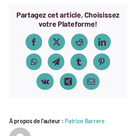
dhiver
Partagez cet article, Choisissez
votre Plateforme!
Facebook
X
Reddit
LinkedIn
WhatsApp
Telegram
Tumblr
Pinterest
Vk
Xing
Email
À propos de l'auteur :
Patrice Barrere