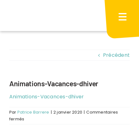
Passer
au
contenu
Précédent
Animations-Vacances-dhiver
Animations-Vacances-dhiver
Par
Patrice Barrere
|
2 janvier 2020
|
Commentaires
sur
fermés
Animations-
Vacances-