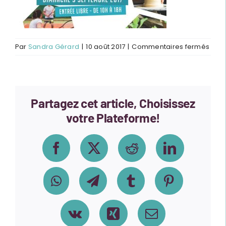
sur
Par
Sandra Gérard
|
10 août 2017
|
Commentaires fermés
2017
08-
FDA-
affic
Partagez cet article, Choisissez
pour
votre Plateforme!
Facebook
X
Reddit
LinkedIn
WhatsApp
Telegram
Tumblr
Pinterest
Vk
Xing
Email