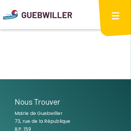
Passer
au
contenu
Nous Trouver
Mairie de Guebwiller
73, rue de la République
B.P. 159