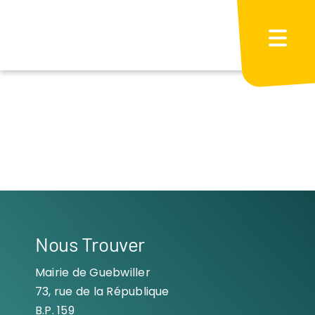
Passer
au
contenu
Nous Trouver
Mairie de Guebwiller
73, rue de la République
B.P. 159