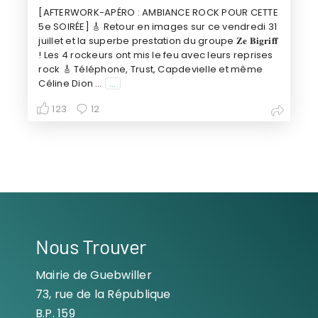
[AFTERWORK-APÉRO : AMBIANCE ROCK POUR CETTE
5e SOIRÉE] 🎸 Retour en images sur ce vendredi 31
juillet et la superbe prestation du groupe 𝐙𝐞 𝐁𝐢𝐠𝐫𝐢𝐟𝐟
! Les 4 rockeurs ont mis le feu avec leurs reprises
rock 🎸 Téléphone, Trust, Capdevielle et même
Céline Dion …
...
123
12
Nous Trouver
Mairie de Guebwiller
73, rue de la République
B.P. 159