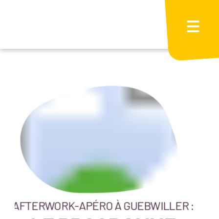
Passer
au
contenu
AFTERWORK-APÉRO À GUEBWILLER :
A