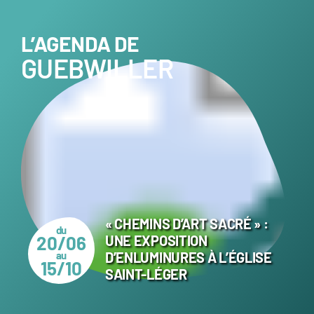
L’AGENDA DE
GUEBWILLER
« CHEMINS D’ART SACRÉ » :
du
20/06
UNE EXPOSITION
au
D’ENLUMINURES À L’ÉGLISE
15/10
SAINT-LÉGER