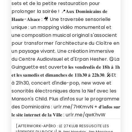
[AFTERWORK-APÉRO : LE 27 KLUB RESSUSCITE LES
LÉGENDES DU ROCK !] 🤘Jimi Hendrix, Jim Morrison,