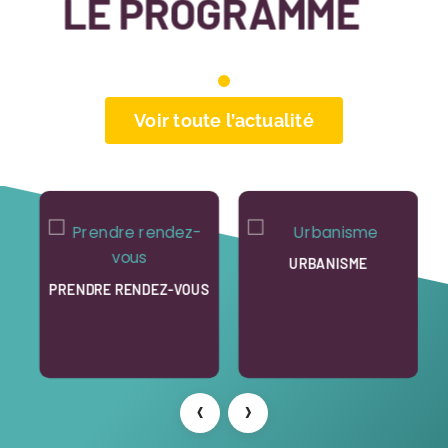
LE PROGRAMME
Voir toute l’actualité
E
URBANISME
PRENDRE RENDEZ-VOUS
‹
›