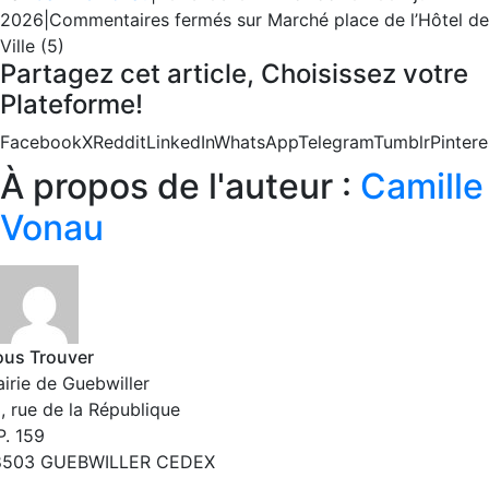
2026
|
Commentaires fermés
sur Marché place de l’Hôtel de
Ville (5)
Partagez cet article, Choisissez votre
Plateforme!
Facebook
X
Reddit
LinkedIn
WhatsApp
Telegram
Tumblr
Pintere
À propos de l'auteur :
Camille
Vonau
us Trouver
irie de Guebwiller
, rue de la République
P. 159
8503 GUEBWILLER CEDEX