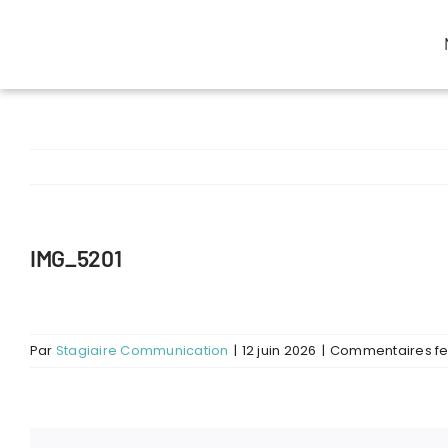
Passer
au
contenu
IMG_5201
Par
Stagiaire Communication
|
12 juin 2026
|
Commentaires f