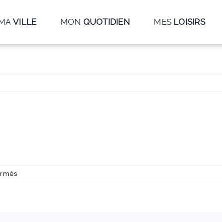
MA
VILLE
MON
QUOTIDIEN
MES
LOISIRS
sur
ermés
IMG_5201