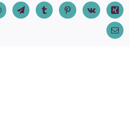
dIn
WhatsApp
Telegram
Tumblr
Pinterest
Vk
Xing
Email