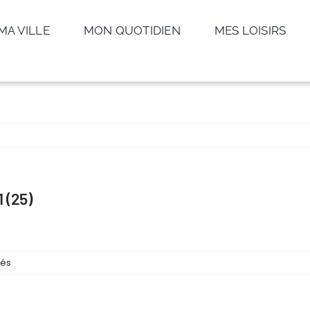
MA VILLE
MON QUOTIDIEN
MES LOISIRS
 (25)
sur
més
Foire
Saint-
André