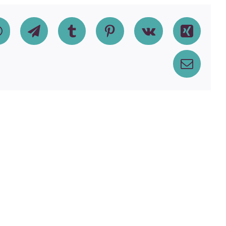
dIn
WhatsApp
Telegram
Tumblr
Pinterest
Vk
Xing
Email