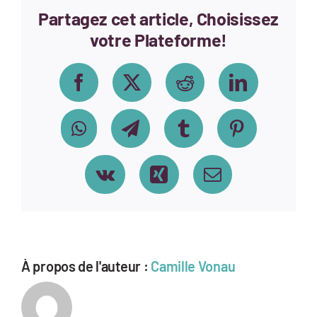
2026
Partagez cet article, Choisissez
crop
votre Plateforme!
Facebook
X
Reddit
LinkedIn
WhatsApp
Telegram
Tumblr
Pinterest
Vk
Xing
Email
À propos de l'auteur :
Camille Vonau