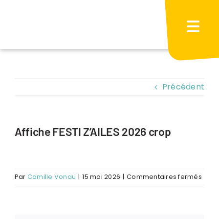
Passer
au
contenu
Précédent
Affiche FESTI Z’AILES 2026 crop
sur
Par
Camille Vonau
|
15 mai 2026
|
Commentaires fermés
Affic
FESTI
Z’AIL