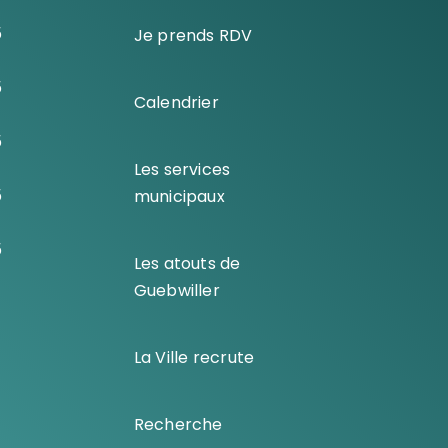
5
Je prends RDV
5
Calendrier
5
Les services
5
municipaux
5
Les atouts de
Guebwiller
La Ville recrute
Recherche