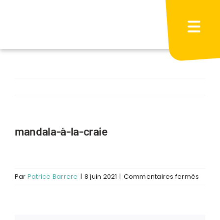
Passer
au
contenu
mandala-à-la-craie
sur
Par
Patrice Barrere
|
8 juin 2021
|
Commentaires fermés
manda
à-
la-
craie