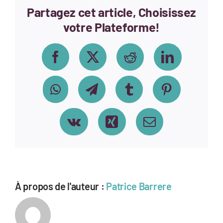
Partagez cet article, Choisissez
votre Plateforme!
Facebook
X
Reddit
LinkedIn
WhatsApp
Telegram
Tumblr
Pinterest
Vk
Xing
Email
À propos de l'auteur :
Patrice Barrere