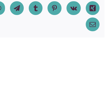
dIn
WhatsApp
Telegram
Tumblr
Pinterest
Vk
Xing
Email