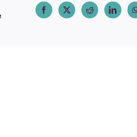
Facebook
X
Reddit
Linke
e