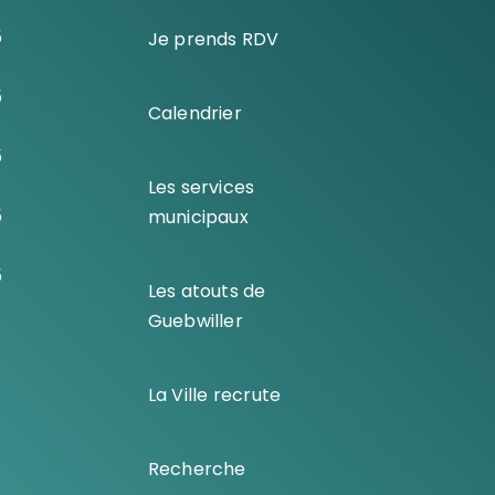
5
Je prends RDV
5
Calendrier
5
Les services
5
municipaux
5
Les atouts de
Guebwiller
La Ville recrute
Recherche