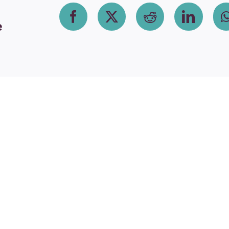
Facebook
X
Reddit
Linke
e