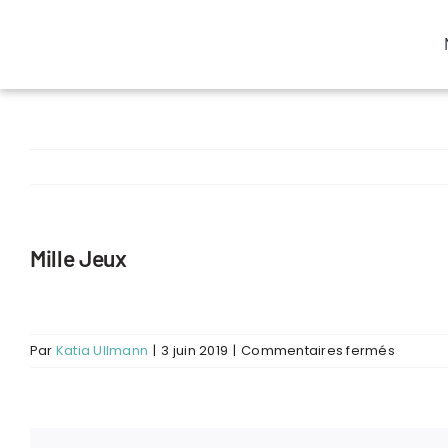
Passer
au
contenu
Mille Jeux
sur
Par
Katia Ullmann
|
3 juin 2019
|
Commentaires fermés
Mille
Jeux