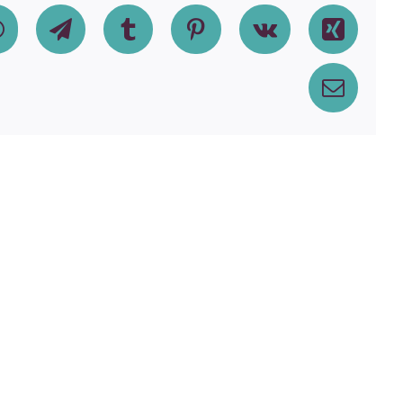
dIn
WhatsApp
Telegram
Tumblr
Pinterest
Vk
Xing
Email