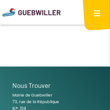
Passer
au
contenu
Nous Trouver
Mairie de Guebwiller
73, rue de la République
B.P. 159