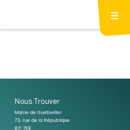
Passer
au
contenu
Nous Trouver
Mairie de Guebwiller
73, rue de la République
B.P. 159