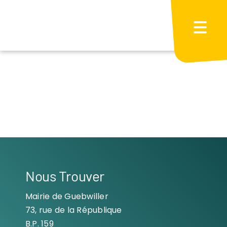
Passer
au
contenu
Nous Trouver
Mairie de Guebwiller
73, rue de la République
B.P. 159