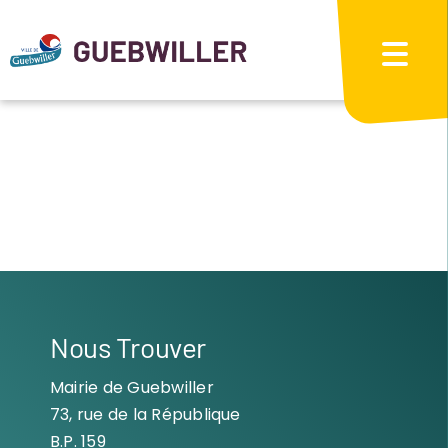
Passer
au
contenu
Nous Trouver
Mairie de Guebwiller
73, rue de la République
B.P. 159