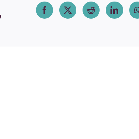
Facebook
X
Reddit
Linke
e