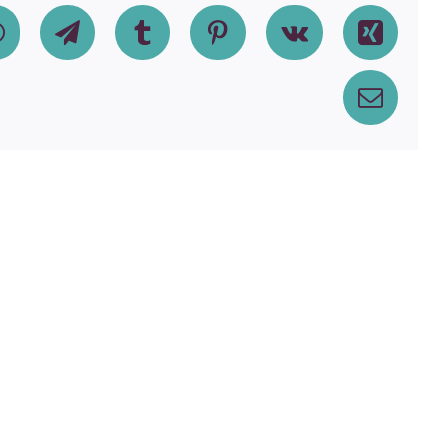
dIn
WhatsApp
Telegram
Tumblr
Pinterest
Vk
Xing
Email