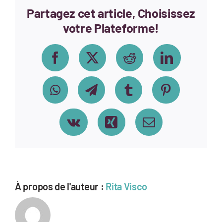
Partagez cet article, Choisissez
votre Plateforme!
Facebook
X
Reddit
LinkedIn
WhatsApp
Telegram
Tumblr
Pinterest
Vk
Xing
Email
À propos de l'auteur :
Rita Visco