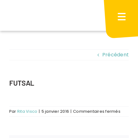
Passer
au
contenu
Précédent
FUTSAL
sur
Par
Rita Visco
|
5 janvier 2016
|
Commentaires fermés
FUTSAL