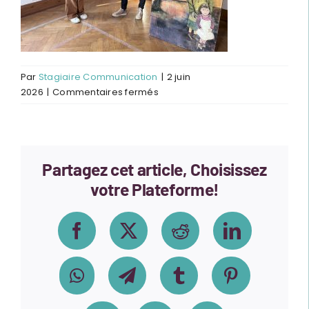
Par
Stagiaire Communication
|
2 juin
sur
2026
|
Commentaires fermés
IMG_2721
Partagez cet article, Choisissez
votre Plateforme!
Facebook
X
Reddit
LinkedIn
WhatsApp
Telegram
Tumblr
Pinterest