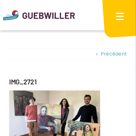
Passer
au
contenu
Précédent
IMG_2721