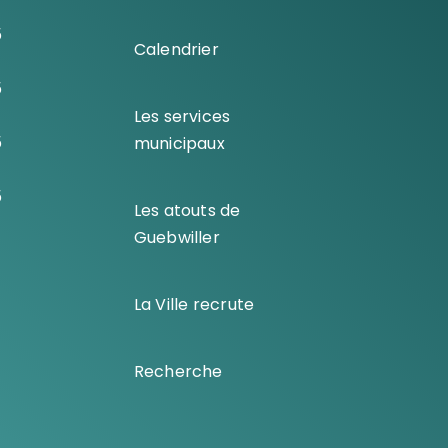
5
Calendrier
5
Les services
5
municipaux
5
Les atouts de
Guebwiller
La Ville recrute
Recherche