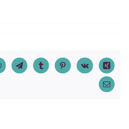
dIn
WhatsApp
Telegram
Tumblr
Pinterest
Vk
Xing
Email