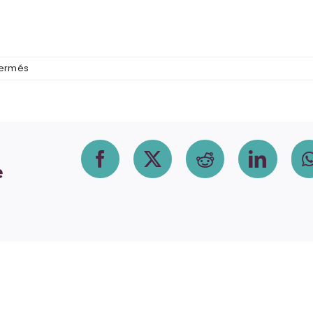
sur
fermés
belote
Facebook
X
Reddit
Linke
e