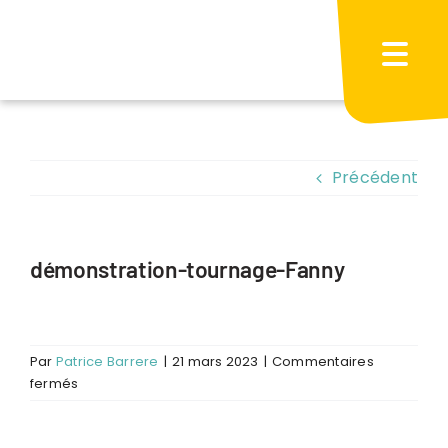
Passer
au
contenu
Précédent
démonstration-tournage-Fanny
Par
Patrice Barrere
|
21 mars 2023
|
Commentaires
sur
fermés
démonstration-
tournage-