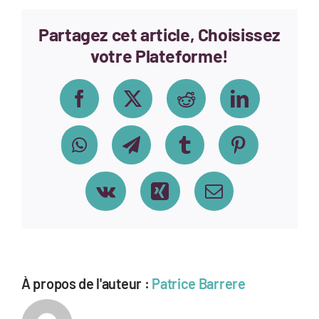
Fanny
Partagez cet article, Choisissez
votre Plateforme!
Facebook
X
Reddit
LinkedIn
WhatsApp
Telegram
Tumblr
Pinterest
Vk
Xing
Email
À propos de l'auteur :
Patrice Barrere