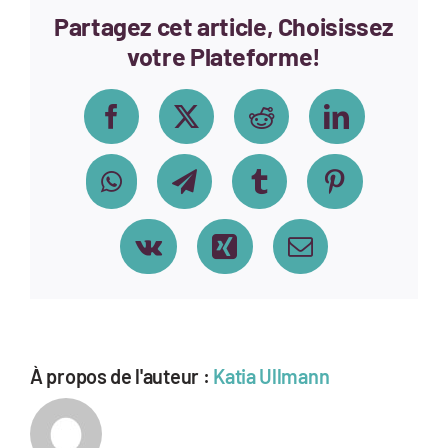
forlane
Partagez cet article, Choisissez
votre Plateforme!
Facebook
X
Reddit
LinkedIn
WhatsApp
Telegram
Tumblr
Pinterest
Vk
Xing
Email
À propos de l'auteur :
Katia Ullmann