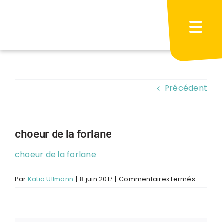
Passer
au
contenu
Précédent
choeur de la forlane
choeur de la forlane
sur
Par
Katia Ullmann
|
8 juin 2017
|
Commentaires fermés
choeur
de
la