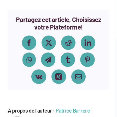
d’écran-
2023-
01-
Partagez cet article, Choisissez
18-
101513-
votre Plateforme!
1
Facebook
X
Reddit
LinkedIn
WhatsApp
Telegram
Tumblr
Pinterest
Vk
Xing
Email
À propos de l'auteur :
Patrice Barrere