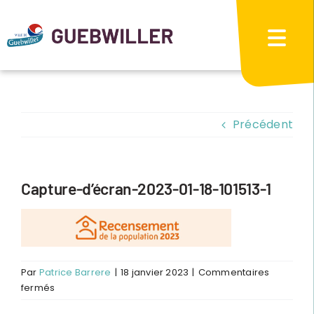
Passer
au
contenu
Précédent
Capture-d’écran-2023-01-18-101513-1
Par
Patrice Barrere
|
18 janvier 2023
|
Commentaires
sur
fermés
Capture-