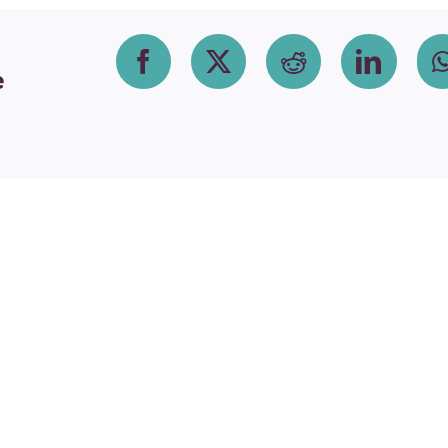
Facebook
X
Reddit
Linke
e