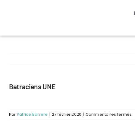
Passer
au
contenu
Batraciens UNE
s
Par
Patrice Barrere
|
27 février 2020
|
Commentaires fermés
B
U