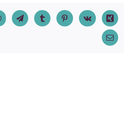
dIn
WhatsApp
Telegram
Tumblr
Pinterest
Vk
Xing
Email