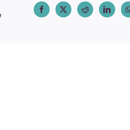
Facebook
X
Reddit
Linke
e