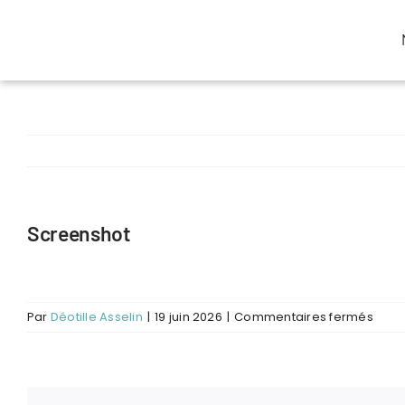
Passer
au
contenu
Screenshot
sur
Par
Déotille Asselin
|
19 juin 2026
|
Commentaires fermés
Scre