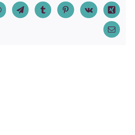
dIn
WhatsApp
Telegram
Tumblr
Pinterest
Vk
Xing
Email