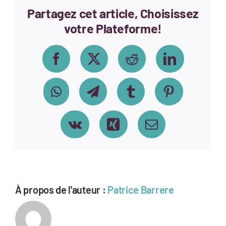
Partagez cet article, Choisissez
votre Plateforme!
Facebook
X
Reddit
LinkedIn
WhatsApp
Telegram
Tumblr
Pinterest
Vk
Xing
Email
À propos de l'auteur :
Patrice Barrere