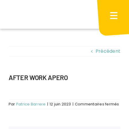
Passer
au
contenu
Précédent
AFTER WORK APERO
sur
Par
Patrice Barrere
|
12 juin 2023
|
Commentaires fermés
AFTE
WOR
APER