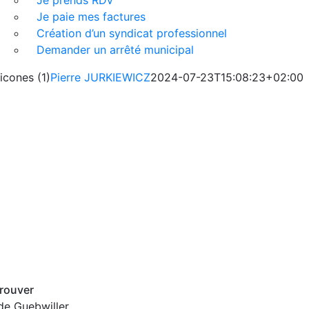
Je prends RDV
Je paie mes factures
Création d’un syndicat professionnel
Demander un arrêté municipal
icones (1)
Pierre JURKIEWICZ
2024-07-23T15:08:23+02:00
rouver
de Guebwiller