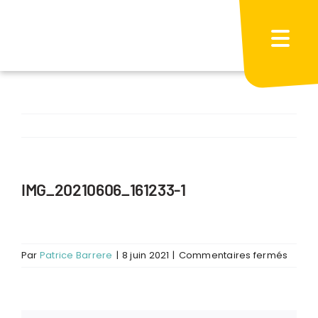
Passer
au
contenu
IMG_20210606_161233-1
sur
Par
Patrice Barrere
|
8 juin 2021
|
Commentaires fermés
IMG_2
1