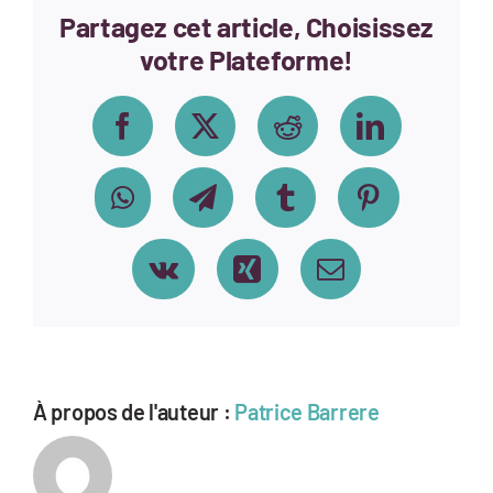
Partagez cet article, Choisissez
votre Plateforme!
Facebook
X
Reddit
LinkedIn
WhatsApp
Telegram
Tumblr
Pinterest
Vk
Xing
Email
À propos de l'auteur :
Patrice Barrere