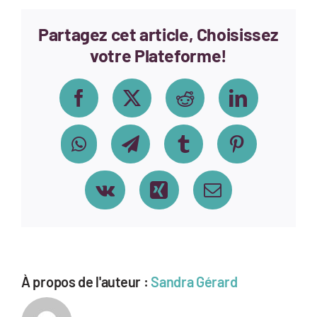
BM4-
JS-
Partagez cet article, Choisissez
jeunes-
city-
votre Plateforme!
parc
Facebook
X
Reddit
LinkedIn
WhatsApp
Telegram
Tumblr
Pinterest
Vk
Xing
Email
À propos de l'auteur :
Sandra Gérard