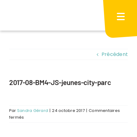
Passer
au
contenu
Précédent
2017-08-BM4-JS-jeunes-city-parc
Par
Sandra Gérard
|
24 octobre 2017
|
Commentaires
sur
fermés
2017-
08-